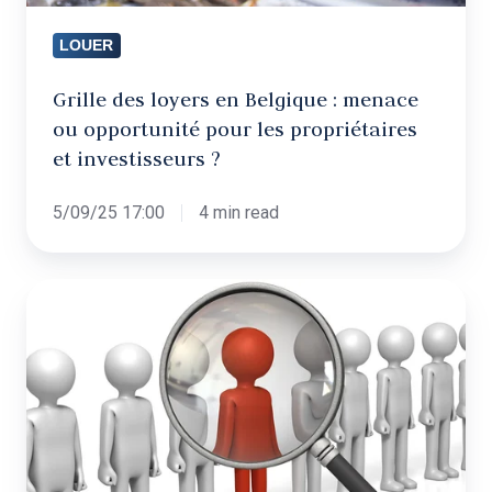
opportunité
LOUER
pour
les
Grille des loyers en Belgique : menace
propriétaires
ou opportunité pour les propriétaires
et
et investisseurs ?
investisseurs
?
5/09/25 17:00
4 min read
Comment
sélectionner
un
bon
locataire
sans
discriminer