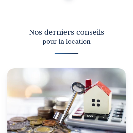
Nos derniers conseils
pour la location
Grille
des
loyers
en
Belgique
:
menace
ou