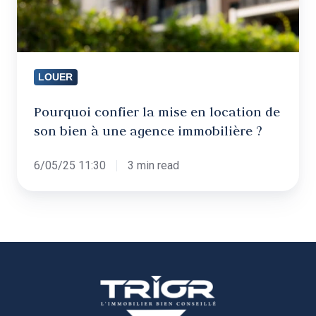
son
bien
à
une
LOUER
agence
immobilière
Pourquoi confier la mise en location de
son bien à une agence immobilière ?
?
6/05/25 11:30
3 min read