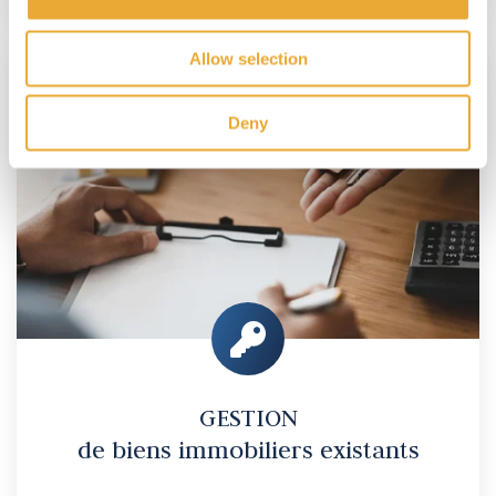
GESTION
Allow selection
de
biens
Deny
immobiliers
existants
GESTION
de biens immobiliers existants