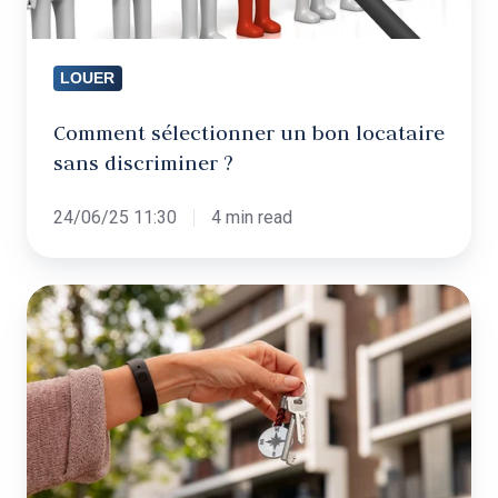
?
LOUER
Comment sélectionner un bon locataire
sans discriminer ?
24/06/25 11:30
4 min read
Pourquoi
confier
la
mise
en
location
de