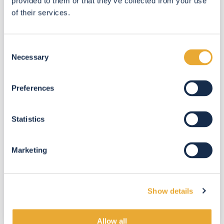
provided to them or that they’ve collected from your use
of their services.
Consent
Necessary
Selection
Preferences
VENTE
de biens immobiliers existants
Statistics
Confier la
vente d'un bien immobilier
à un agent
expérimenté assure une estimation précise de sa
Marketing
valeur et garantit une vente rapide et au meilleur
prix.
Show details
EN SAVOIR PLUS
Allow all