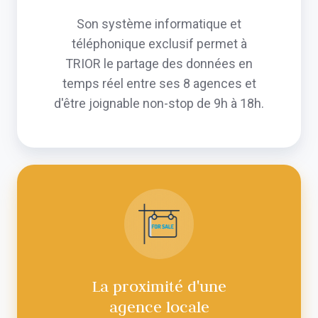
Son système informatique et
téléphonique exclusif permet à
TRIOR le partage des données en
temps réel entre ses 8 agences et
d'être joignable non-stop de 9h à 18h.
La
proximité
d'une
agence
locale
La proximité d'une
agence locale