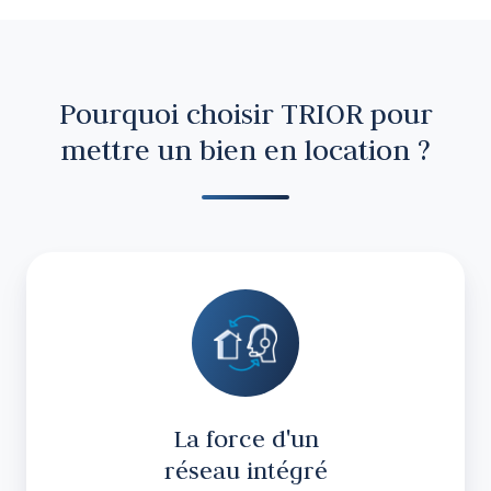
Pourquoi choisir TRIOR pour
mettre un bien en location ?
La
force
d'un
réseau
intégré
La force d'un
réseau intégré