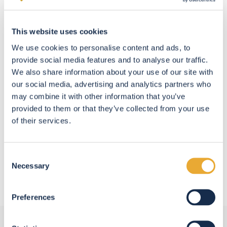
de Rixensart
This website uses cookies
Lundi
9:00 - 12:30 14:00 - 18:00
We use cookies to personalise content and ads, to
Mardi
9:00 - 12:30 14:00 - 18:00
provide social media features and to analyse our traffic.
We also share information about your use of our site with
Mercredi
9:00 - 12:30 14:00 - 18:00
our social media, advertising and analytics partners who
may combine it with other information that you’ve
Jeudi
9:00 - 12:30 14:00 - 18:00
provided to them or that they’ve collected from your use
of their services.
Vendredi
9:00 - 12:30 14:00 - 18:00
Samedi
9:00 - 12:00
Consent
Necessary
Selection
Preferences
Ils nous ont fait confiance