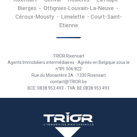
Bierges - Ottignies-Louvain-La-Neuve -
Céroux-Mousty - Limelette - Court-Saint-
Etienne
TRIOR Rixensart
Agents Immobiliers intermédiaires - Agréés en Belgique sous le
n°IPI: 506.822
Rue du Monastère 2A - 1330 Rixensart
contact@TRIOR.be
BCE: 0838.953.493 - TVA: BE.0838.953.493