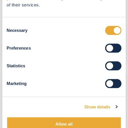
of their services.
Consent
Necessary
Selection
VENTE de biens immobiliers à
Lasne
Preferences
Statistics
LOCATION
de
Marketing
biens
immobiliers
à
Show details
Lasne
Allow all