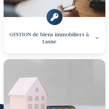
GESTION de biens immobiliers à
Lasne
ESTIMATION
de
biens
immobiliers
à
Lasne