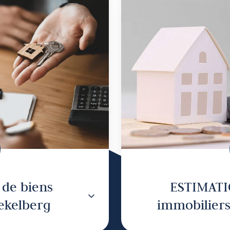
tion
ns
obiliers
kelberg
 de biens
ESTIMATI
ekelberg
immobiliers