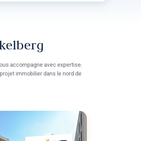
ekelberg
vous accompagne avec expertise.
rojet immobilier dans le nord de
LOCATION
de
biens