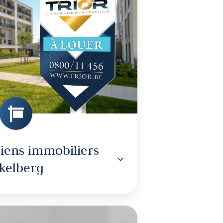
immobiliers
à
Koekelberg
iens immobiliers
kelberg
ESTIMATION