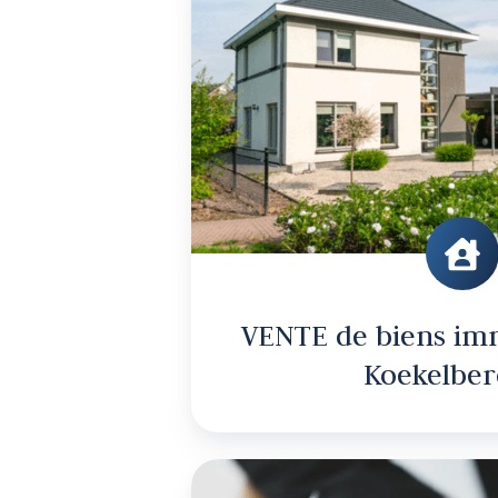
imm
à
Koe
VENTE de biens imm
Koekelber
GES