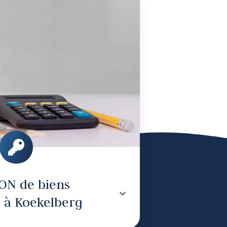
de
biens
immobiliers
à
Koekelberg
ON de biens
 à Koekelberg