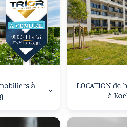
obiliers
kelberg
obiliers à
LOCATION de b
g
à Koe
TION