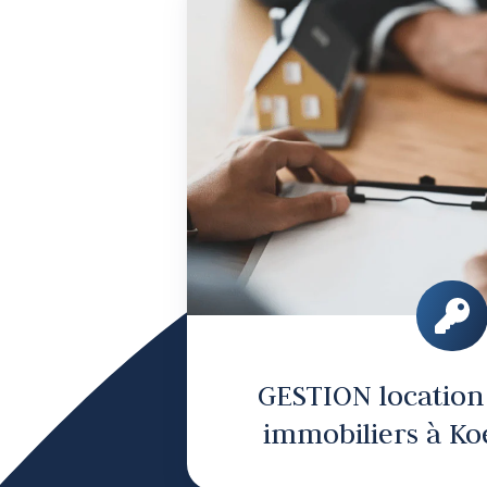
loca
de
bie
imm
à
Koe
GESTION location
immobiliers à Ko