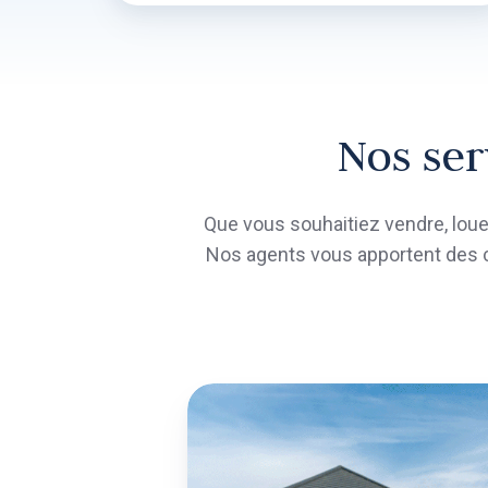
Nos ser
Que vous souhaitiez vendre, louer
Nos agents vous apportent des c
VE
de
bie