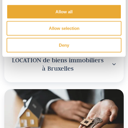
Bruxelles
Allow all
Allow selection
Deny
LOCATION de biens immobiliers
à Bruxelles
GESTION
de
biens
immobiliers
à