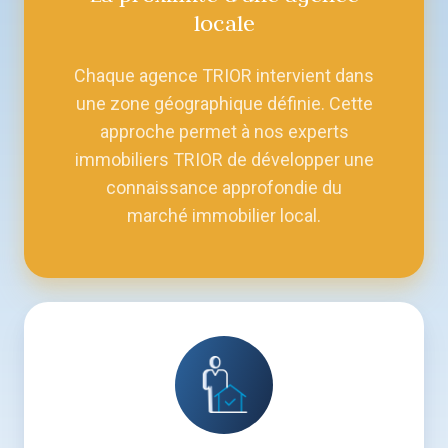
locale
Chaque agence TRIOR intervient dans
une zone géographique définie. Cette
approche permet à nos experts
immobiliers TRIOR de développer une
connaissance approfondie du
marché immobilier local.