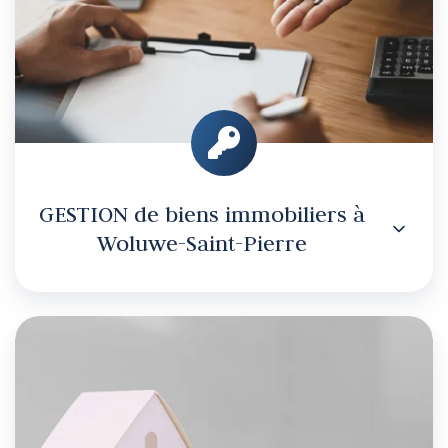
Woluwe-
Saint-
Pierre
GESTION de biens immobiliers à
Woluwe-Saint-Pierre
ESTIMATION
de
biens
immobiliers
à